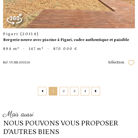
Figari (20114)
Bergerie neuve avec piscine à Figari, cadre authentique et paisible
894 m²
-
147 m²
-
870 000 €
Sélection
Réf : VV.MR.030326
Séle
1
2
3
4
mais aussi
NOUS POUVONS VOUS PROPOSER
D'AUTRES BIENS