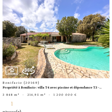
voir le
bien
Bonifacio (20169)
Propriété à Bonifacio : villa T4 avec piscine et dépendance T3 -...
3 848 m²
-
214,95 m²
-
1 200 000 €
1
niveau(x)