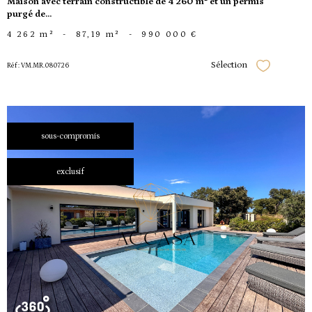
Maison avec terrain constructible de 4 260 m² et un permis
purgé de...
4 262 m²
-
87,19 m²
-
990 000 €
Sélection
Réf : VM.MR.080726
Sélectionner
sous-compromis
exclusif
voir le
bien