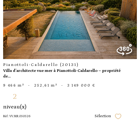
voir le
bien
Pianottoli-Caldarello (20131)
Villa d’architecte vue mer à Pianottoli-Caldarello – propriété
de...
9 466 m²
-
252,61 m²
-
3 149 000 €
2
niveau(x)
Sélection
Réf : VV.MR.050526
Sélectionner