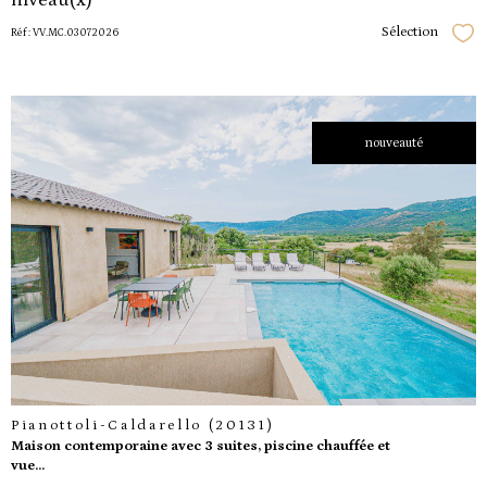
Sélection
Réf : VV.MC.03072026
Séle
nouveauté
voir le
bien
Pianottoli-Caldarello (20131)
Maison contemporaine avec 3 suites, piscine chauffée et
vue...