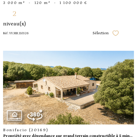
3 000 m²
-
120 m²
-
1 100 000 €
2
niveau(x)
Sélection
Réf : VV.MR.110526
Sélectionner
voir le
bien
Bonifacio (20169)
Propriété avec dépendance sur grand terrain constructible à 5 min...