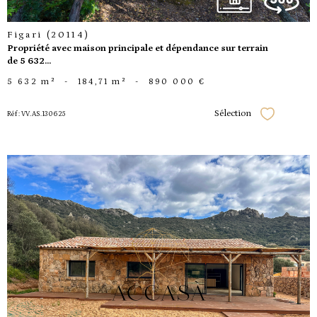
Figari (20114)
Propriété avec maison principale et dépendance sur terrain
de 5 632...
5 632 m²
-
184,71 m²
-
890 000 €
Sélection
Réf : VV.AS.130625
Sélectionner
voir le
bien