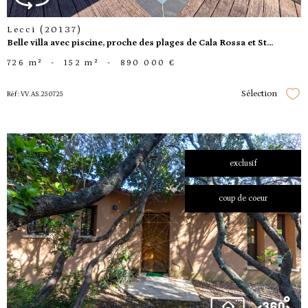
Lecci (20137)
Belle villa avec piscine, proche des plages de Cala Rossa et St...
726 m²
-
152 m²
-
890 000 €
Sélection
Réf : VV.AS.250725
Séle
exclusif
coup de coeur
voir le
bien