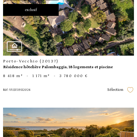
exclusif
voir le
bien
Porto-Vecchio (20137)
Résidence hôtelière Palombaggia, 18 logements et piscine
8 418 m²
-
1 171 m²
-
3 780 000 €
Sélection
Réf : VV.EF.19112024
Séle