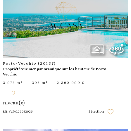
voir le
bien
Porto-Vecchio (20137)
Propriété vue mer panoramique sur les hauteur de Porto-
Vecchio
3 073 m²
-
306 m²
-
2 390 000 €
2
niveau(x)
Sélection
Réf : VV.MC.26032026
Sélectionner