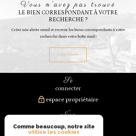
vous n'avez pas trouvé
LE BIEN CORRESPONDANT À VOTRE
RECHERCHE ?
Créer une alerte email et recevez les biens correspondants à votre
recherche dans votre boîte mail !
créer l'alerte
se
connecter
espace propriétaire
nous
suivre
Comme beaucoup, notre site
utilise les cookies