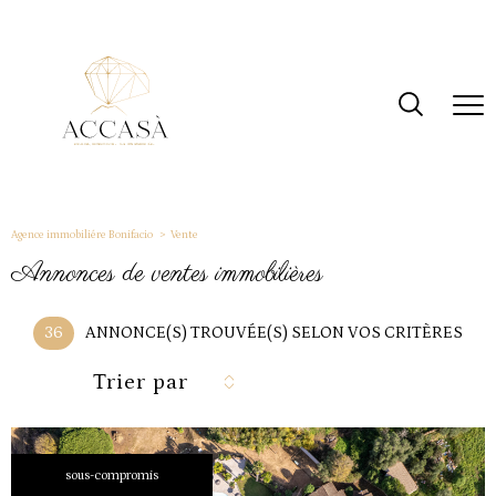
Agence immobiliére Bonifacio
Vente
annonces de ventes immobilières
36
ANNONCE(S) TROUVÉE(S) SELON VOS CRITÈRES
Trier par
sous-compromis