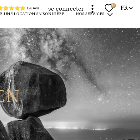
Langue
0
FR
se connecter
R UNE LOCATION SAISONNIÈRE
NOS SERVICES
programmes neufs
louer votre bien
devenir propriétaire
expertise immobilière
EN