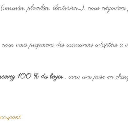
(serrurier, plombier, électricien…), nous négocion
, nous vous proposons des assurances adaptées à v
percevez 100 % du loyer
, avec une prise en char
occupant