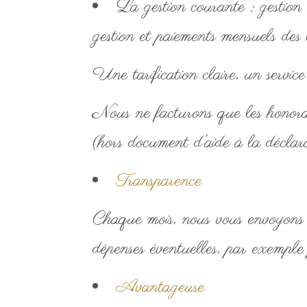
La gestion courante : gestion d
gestion et paiements mensuels des 
Une tarification claire, un service 
Nous ne facturons que les honorai
(hors document d’aide à la déclara
Transparence
Chaque mois, nous vous envoyons u
dépenses éventuelles, par exemple p
Avantageuse