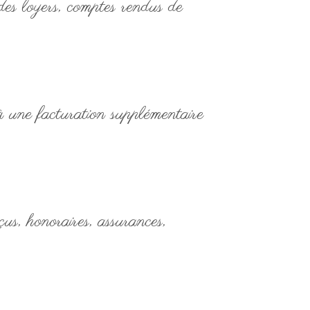
 des loyers, comptes rendus de
à une facturation supplémentaire
s, honoraires, assurances,