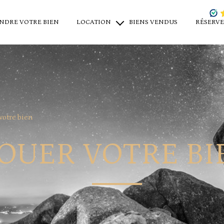
NDRE VOTRE BIEN
LOCATION
BIENS VENDUS
RÉSERVE
locations saisonnières
locations à l'année
location professionnel
votre bien
OUER VOTRE BI