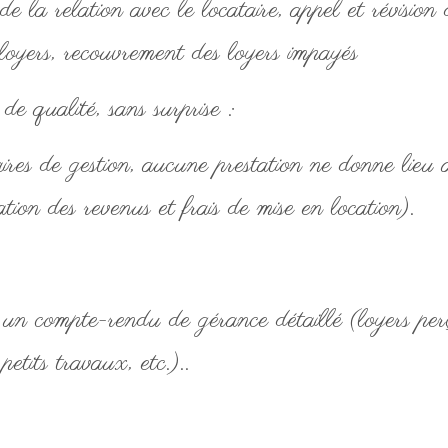
e la relation avec le locataire, appel et révision
loyers, recouvrement des loyers impayés
de qualité, sans surprise :
res de gestion, aucune prestation ne donne lieu 
tion des revenus et frais de mise en location).
n compte-rendu de gérance détaillé (loyers perçu
etits travaux, etc.)..