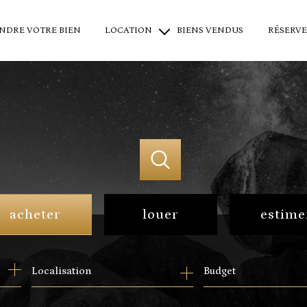
NDRE VOTRE BIEN
LOCATION
BIENS VENDUS
RÉSERVE
locations saisonnières
locations à l'année
location professionnel
acheter
louer
estime
de l'ancien
en saisonnier
Budget
du neuf