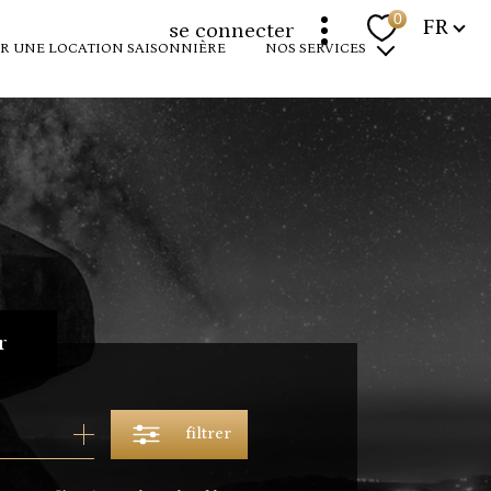
Langue
0
FR
se connecter
R UNE LOCATION SAISONNIÈRE
NOS SERVICES
programmes neufs
louer votre bien
devenir propriétaire
expertise immobilière
r
filtrer