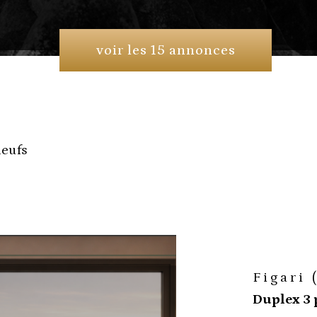
voir les
15
annonces
neufs
Figari 
Duplex 3 