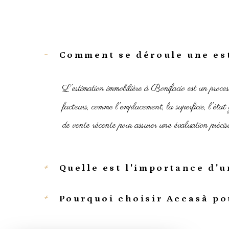
Comment se déroule une es
L'estimation immobilière à Bonifacio est un proce
facteurs, comme l'emplacement, la superficie, l'ét
de vente récente pour assurer une évaluation précis
Quelle est l'importance d'
Pourquoi choisir Accasà po
Faire estimer votre bien immobilier est crucial pou
propriété, ce qui est essentiel pour une mise en ven