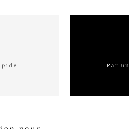
apide
Par un
ens une estimation en 4
tion pour