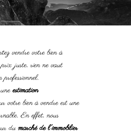
itez vendre votre bien à
prix juste, rien ne vaut
n professionnel.
 une
estimation
ur votre bien à vendre est une
rnable. En effet, nous
œur du
marché de l'immobilier