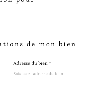
2
3
e sélectionne le type de bi
mations de mon bien
Adresse du bien *
ppartement
maison
suivant