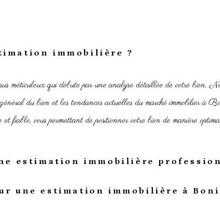
timation immobilière ?
ssus méticuleux qui débute par une analyse détaillée de votre bien. N
at général du bien et les tendances actuelles du marché immobilier à B
e et fiable, vous permettant de positionner votre bien de manière optima
une estimation immobilière profession
ur une estimation immobilière à Boni
r plusieurs raisons. Premièrement, cela vous offre une compréhension cl
te réussie. Une estimation précise aide à attirer les bons acheteurs et à