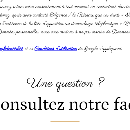
ous pouvez retirer votre consentement à tout moment en contactant di
estimez, après avoir contacté l'Agence / le Réseau, que vos droits « I
istence de la liste d'opposition au démarchage téléphonique « Bloctel
onnées personnelles, nous vous invitons à ne pas inscrire de Données s
nfidentialité
et es
Conditions d'utilisation
de Google s'appliquent.
une question ?
onsultez notre f