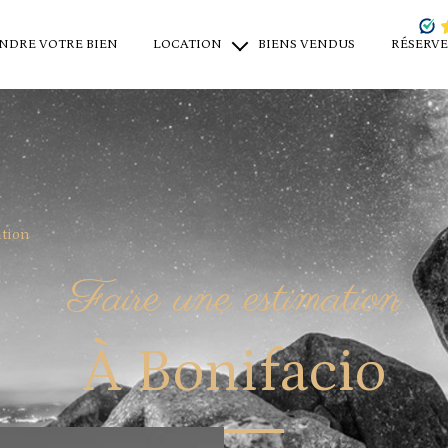
NDRE VOTRE BIEN
LOCATION
BIENS VENDUS
RÉSERVE
locations saisonnières
locations à l'année
location professionnel
ation
faire une estimation
À Bonifacio