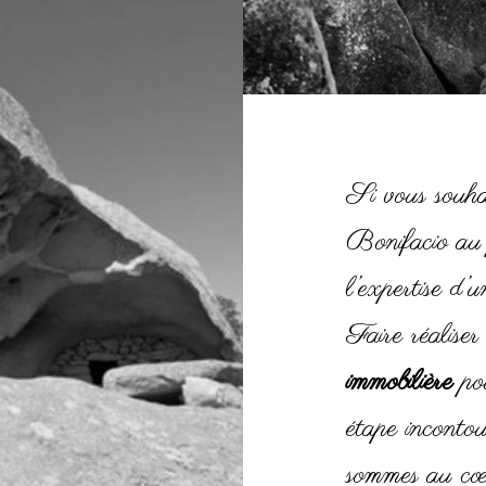
Si vous souha
Bonifacio au 
l’expertise d’u
Faire réaliser
immobilière
po
étape incontou
sommes au c