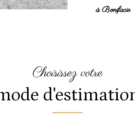
à Bonifacio
.
choisissez votre
mode d'estimatio