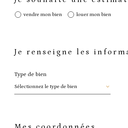
défaut
vendre mon bien
louer mon bien
1
Fieldset
Fieldset
J
Je renseigne les infor
par
par
défaut
défaut
Type de bien
a
Sélectionnez le type de bien
Fieldset
Mes coordonnées
par