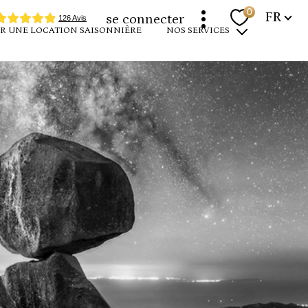
Langue
0
FR
se connecter
R UNE LOCATION SAISONNIÈRE
NOS SERVICES
programmes neufs
louer votre bien
devenir propriétaire
expertise immobilière