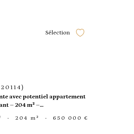
Sélection
Sélectionner
(20114)
ente avec potentiel appartement
nt – 204 m² –...
²
-
204 m²
-
650 000 €