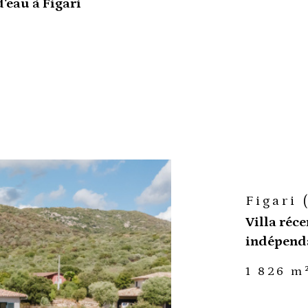
d'eau à Figari
Figari 
Villa réc
indépenda
1 826 m