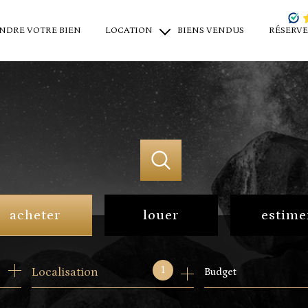
NDRE VOTRE BIEN
LOCATION
BIENS VENDUS
RÉSERVE
locations saisonnières
locations à l'année
location professionnel
acheter
louer
estime
de l'ancien
en saisonnier
1
Localisation
Budget
du neuf