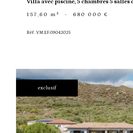
Villa avec piscine, 5 chambres 5 salles 
157,60 m²
-
680 000 €
Réf : VM.EF.09042025
exclusif