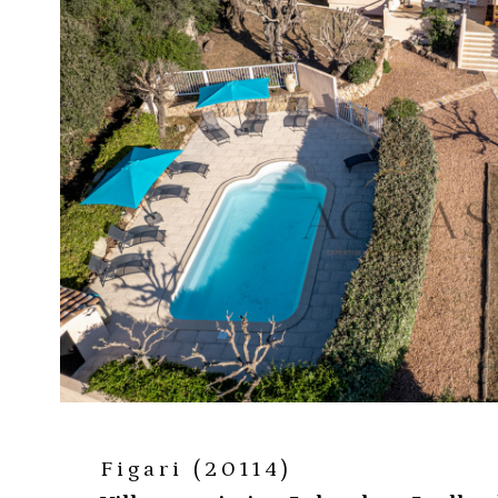
voir le
bien
Figari (20114)