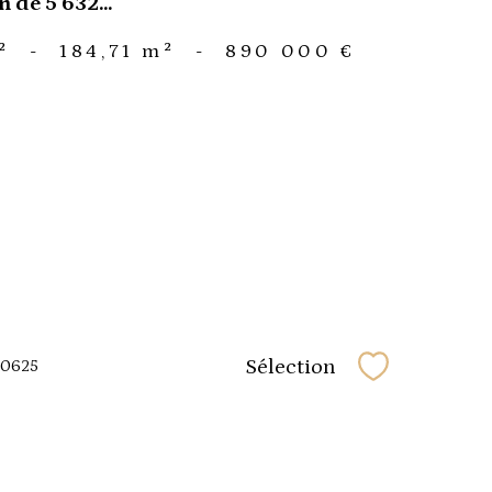
n de 5 632...
²
-
184,71 m²
-
890 000 €
Sélection
30625
Sélectionner