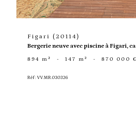
Figari (20114)
Bergerie neuve avec piscine à Figari, c
894 m²
-
147 m²
-
870 000 
Réf : VV.MR.030326