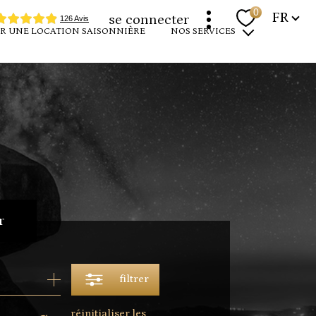
Langue
0
FR
se connecter
R UNE LOCATION SAISONNIÈRE
NOS SERVICES
programmes neufs
louer votre bien
devenir propriétaire
expertise immobilière
r
filtrer
réinitialiser les