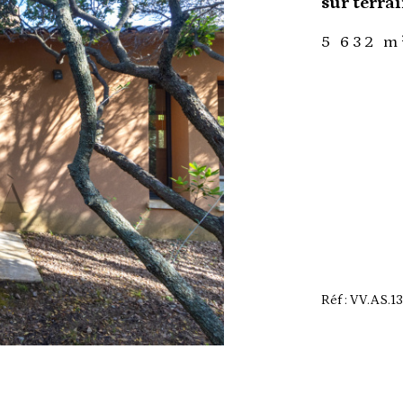
sur terrai
5 632 m
Réf : VV.AS.1