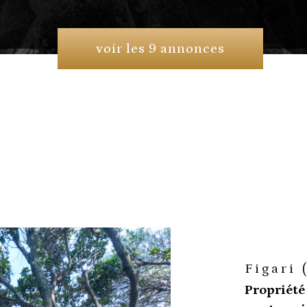
voir les
9
annonces
Figari 
Propriété