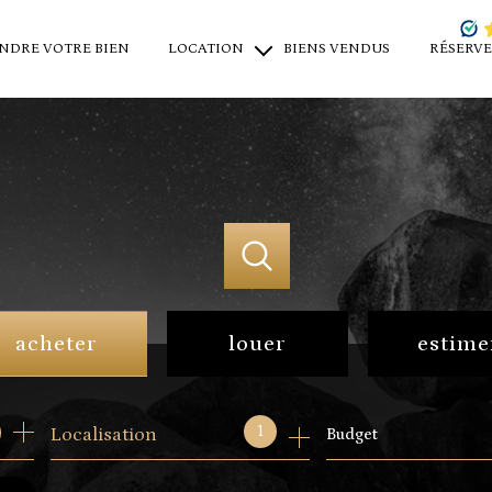
NDRE VOTRE BIEN
LOCATION
BIENS VENDUS
RÉSERVE
locations saisonnières
locations à l'année
location professionnel
acheter
louer
estime
de l'ancien
en saisonnier
1
Localisation
Budget
du neuf