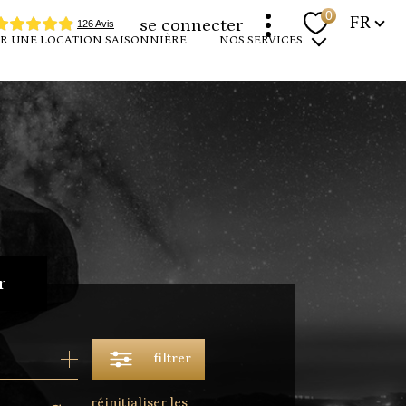
Langue
0
FR
se connecter
R UNE LOCATION SAISONNIÈRE
NOS SERVICES
programmes neufs
louer votre bien
devenir propriétaire
expertise immobilière
r
filtrer
réinitialiser les