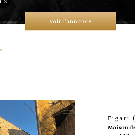
i
voir l'annonce
on
Figari 
Maison de