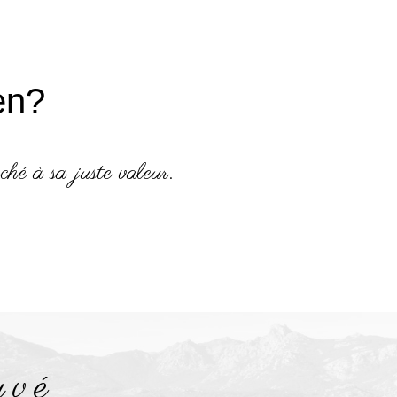
en?
ché à sa juste valeur.
uvé