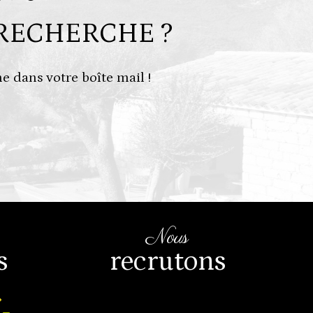
RECHERCHE ?
e dans votre boîte mail !
nous
s
recrutons