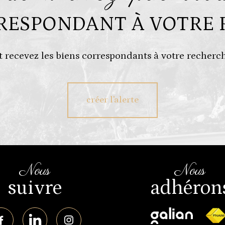
RRESPONDANT À VOTRE 
t recevez les biens correspondants à votre recherch
créer l'alerte
nous
nous
suivre
adhéron