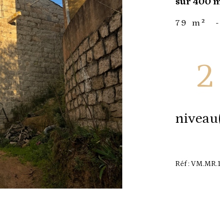
sur 400 m²
79 m²
2
niveau
Réf : VM.MR.