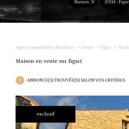
Maison
20114 - Figar
Agence immobiliére Bonifacio
Vente
Figari
Mais
maison en vente sur figari
1
ANNONCE(S) TROUVÉE(S) SELON VOS CRITÈRES
exclusif