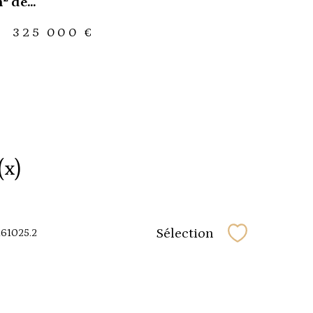
 de...
-
325 000 €
(x)
Sélection
161025.2
Sélectionner