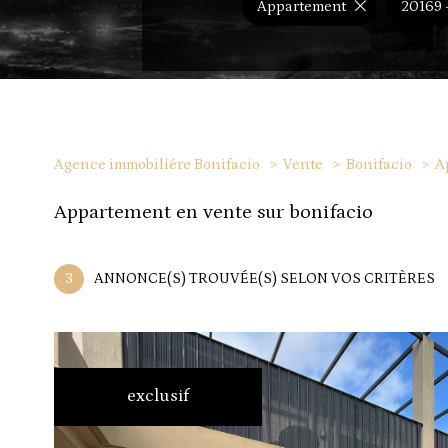
Appartement
20169 
Agence immobiliére Bonifacio
Vente
Bonifacio
A
appartement en vente sur bonifacio
3
ANNONCE(S) TROUVÉE(S) SELON VOS CRITÈRES
exclusif