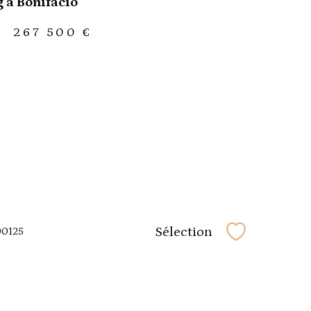
g à Bonifacio
-
267 500 €
Sélection
90125
Sélectionner