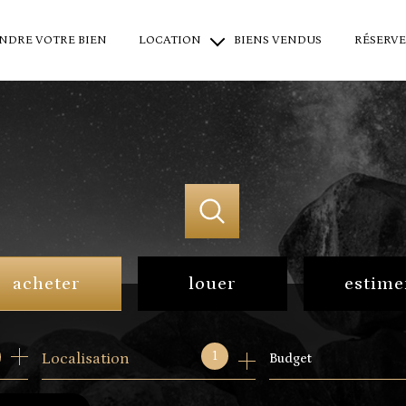
NDRE VOTRE BIEN
LOCATION
BIENS VENDUS
RÉSERVE
locations saisonnières
locations à l'année
location professionnel
acheter
louer
estime
de l'ancien
en saisonnier
1
Localisation
Budget
du neuf