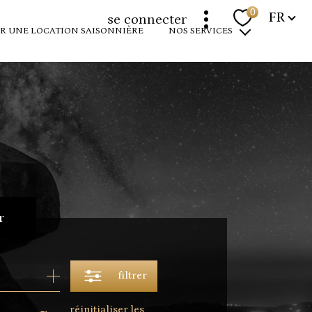
Langue
0
FR
se connecter
R UNE LOCATION SAISONNIÈRE
NOS SERVICES
programmes neufs
louer votre bien
devenir propriétaire
expertise immobilière
r
filtrer
réinitialiser les