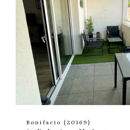
voir le
bien
Bonifacio (20169)