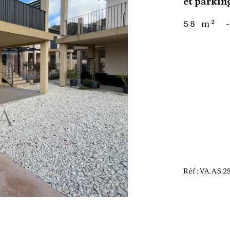
et parkin
58 m²
Réf : VA.AS.2