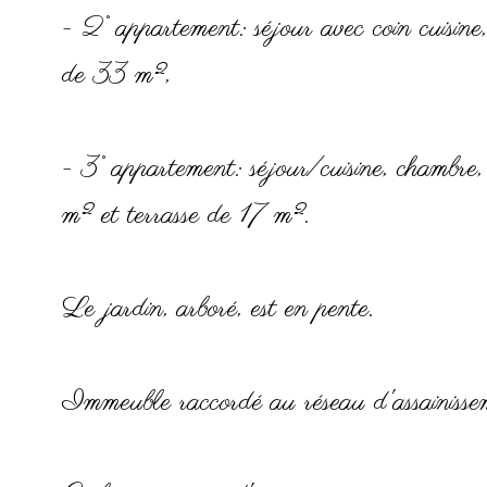
- 2° appartement: séjour avec coin cuisin
de 33 m²,
- 3° appartement: séjour/cuisine, chambre
m² et terrasse de 17 m².
Le jardin, arboré, est en pente.
Immeuble raccordé au réseau d'assainisseme