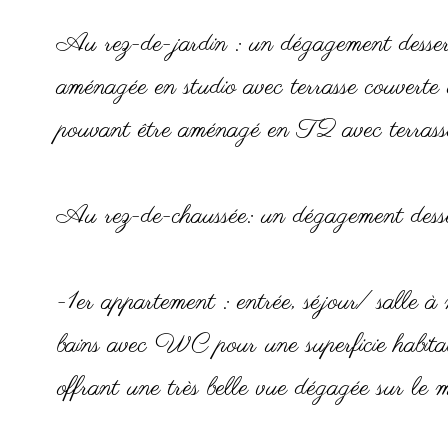
Au rez-de-jardin : un dégagement desser
aménagée en studio avec terrasse couvert
pouvant être aménagé en T2 avec terrasse
Au rez-de-chaussée: un dégagement dess
-1er appartement : entrée, séjour/ salle à 
bains avec WC pour une superficie habit
offrant une très belle vue dégagée sur le 