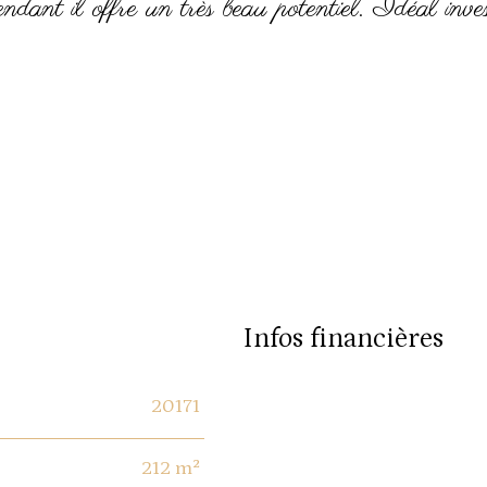
ndant il offre un très beau potentiel. Idéal inves
infos financières
20171
Caractéristiques
Valeurs
212 m²