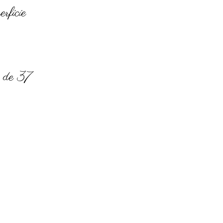
rficie
e de 37