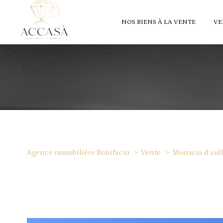
NOS BIENS À LA VENTE
VE
Agence immobiliére Bonifacio
Vente
Monacia d aul
Type de bien