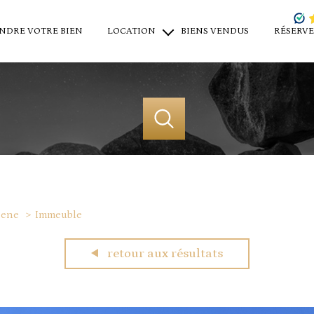
NDRE VOTRE BIEN
LOCATION
BIENS VENDUS
RÉSERVE
locations saisonnières
locations à l'année
location professionnel
lene
Immeuble
acheter
louer
estime
retour aux résultats
de l'ancien
en saisonnier
1
Localisation
Budget
du neuf