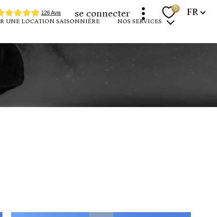
Langue
0
FR
se connecter
R UNE LOCATION SAISONNIÈRE
NOS SERVICES
programmes neufs
louer votre bien
devenir propriétaire
expertise immobilière
r
filtrer
réinitialiser les