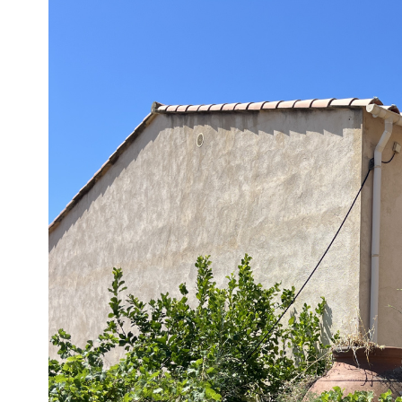
20171 - Monacia-d'Aullène