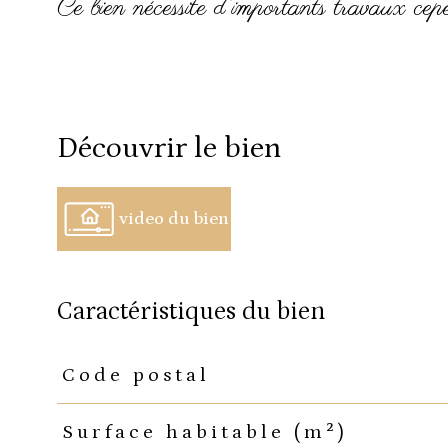
Ce bien nécessite d'importants travaux cepe
découvrir le bien
video du bien
caractéristiques du bien
Code postal
Caractéristiques
Valeurs
Surface habitable (m²)