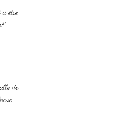
 à être
m²
alle de
becue