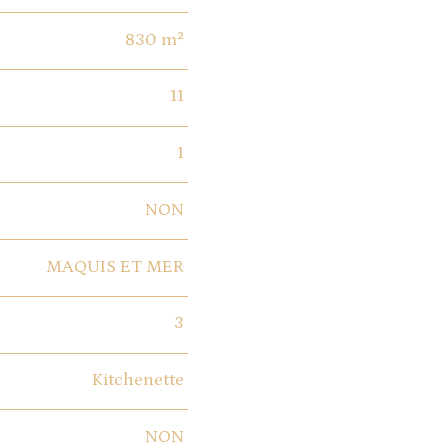
830 m²
11
1
NON
MAQUIS ET MER
3
Kitchenette
NON