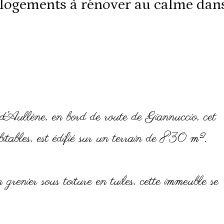
logements à rénover au calme dans
'Aullène, en bord de route de Giannuccio, cet
bles, est édifié sur un terrain de 830 m².
enier sous toiture en tuiles, cette immeuble se