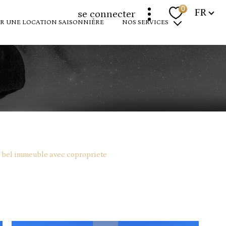
Langue
0
FR
se connecter
R UNE LOCATION SAISONNIÈRE
NOS SERVICES
programmes neufs
louer votre bien
devenir propriétaire
expertise immobilière
n bel immeuble avec copropriete
r
filtrer
réinitialiser les