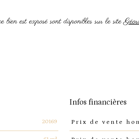
 bien est exposé sont disponibles sur le site
Géori
infos financières
20169
Prix de vente ho
Caractéristiques
Valeurs