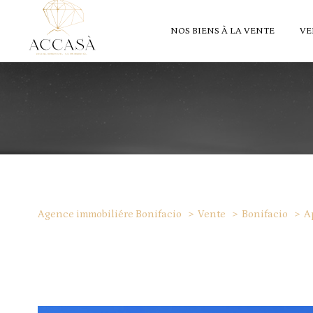
NOS BIENS À LA VENTE
VE
Agence immobiliére Bonifacio
Vente
Bonifacio
A
1
Type de bien