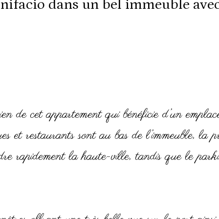
onifacio dans un bel immeuble ave
cien de cet appartement qui bénéficie d’un empla
ues et restaurants sont au bas de l’immeuble, la p
re rapidement la haute-ville, tandis que le park