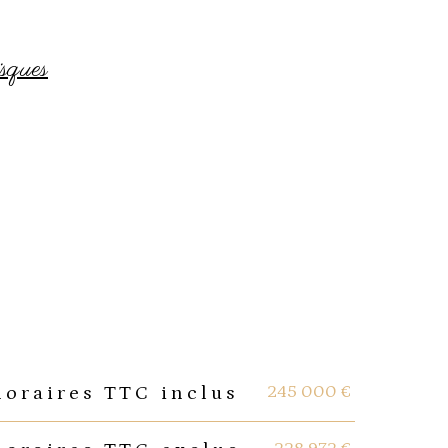
sques
245 000 €
noraires TTC inclus