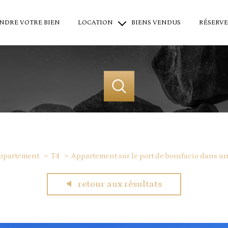
NDRE VOTRE BIEN
LOCATION
BIENS VENDUS
RÉSERVE
locations saisonnières
locations à l'année
location professionnel
ppartement
T4
Appartement sur le port de bonifacio dans u
acheter
louer
estime
retour aux résultats
de l'ancien
en saisonnier
1
Localisation
Budget
du neuf