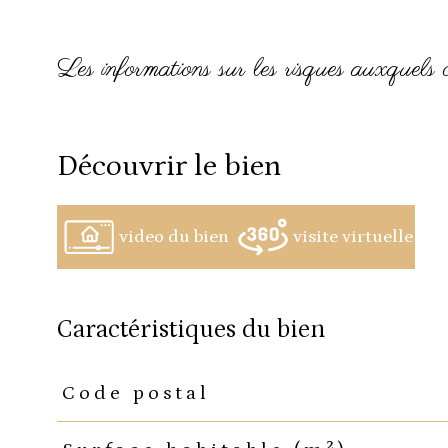
Les informations sur les risques auxquels ce
découvrir le bien
video du bien
visite virtuelle
caractéristiques du bien
Code postal
Caractéristiques
Valeurs