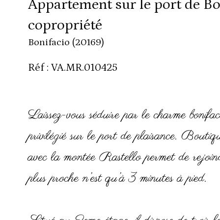
Appartement sur le port de B
copropriété
Bonifacio (20169)
Réf : VA.MR.010425
Laissez-vous séduire par le charme bonifa
privilégié sur le port de plaisance. Boutiq
avec la montée Rastello permet de rejoind
plus proche n’est qu’à 3 minutes à pied.