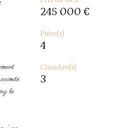
c
245 000 €
Pièce(s)
4
cement
Chambre(s)
3
roximité
ing le