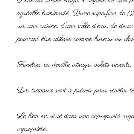
Situé au 2eme étage, il dispose de trois fe
agréable luminosité. D’une superficie de 
sur une cuisine, d’une salle d’eau, de deux
pouvant être utilisée comme bureau ou cha
Fenêtres en double vitrage, volets récents. 
Des travaux sont à prévoir pour révéler tou
Le bien est situé dans une copropriété orga
copropriété.