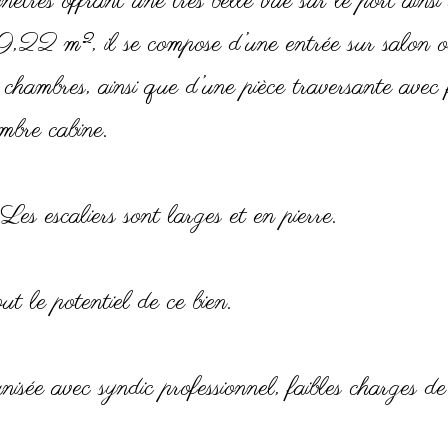
nêtres offrant une très belle vue sur le port ainsi
59,22 m², il se compose d’une entrée sur salon o
 chambres, ainsi que d’une pièce traversante avec 
mbre cabine.
Les escaliers sont larges et en pierre.
t le potentiel de ce bien.
nisée avec syndic professionnel, faibles charges de