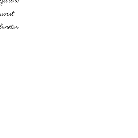
 qu’une
uvert
fenêtre