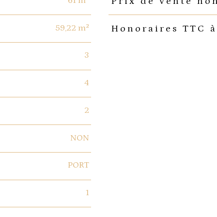
61 m²
Prix de vente ho
59,22 m²
Honoraires TTC à
3
4
2
NON
PORT
1