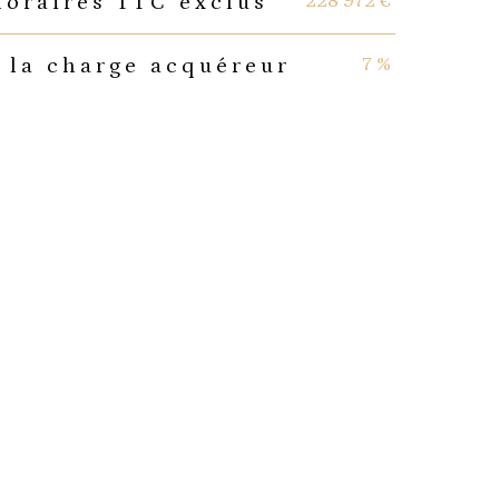
228 972 €
noraires TTC exclus
7 %
 la charge acquéreur