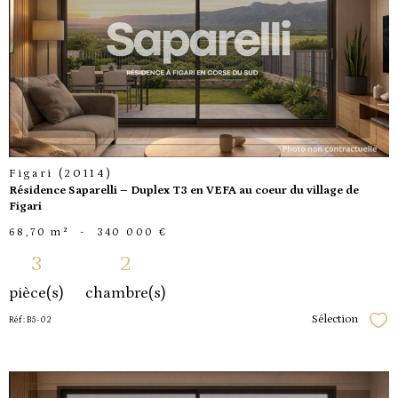
voir le
bien
Figari (20114)
Résidence Saparelli – Duplex T3 en VEFA au coeur du village de
Figari
68,70 m²
-
340 000 €
3
2
pièce(s)
chambre(s)
Sélection
Réf : B5-02
Séle