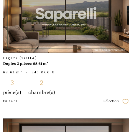
voir le
bien
Figari (20114)
Duplex 3 pièces 68,61 m²
68,61 m²
-
345 000 €
3
2
pièce(s)
chambre(s)
Sélection
Réf : B2-01
Séle