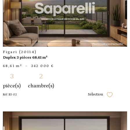
voir le
bien
Figari (20114)
Duplex 3 pièces 68,61 m²
68,61 m²
-
342 000 €
3
2
pièce(s)
chambre(s)
Sélection
Réf : B3-02
Sélectionner