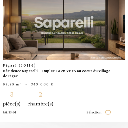
voir le
bien
Figari (20114)
Résidence Saparelli – Duplex T3 en VEFA au coeur du village
de Figari
69,75 m²
-
340 000 €
3
2
pièce(s)
chambre(s)
Sélection
Réf : B5-01
Sélectionner