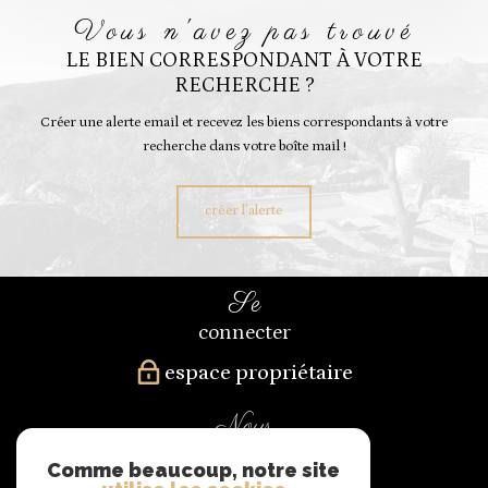
vous n'avez pas trouvé
LE BIEN CORRESPONDANT À VOTRE
RECHERCHE ?
Créer une alerte email et recevez les biens correspondants à votre
recherche dans votre boîte mail !
créer l'alerte
se
connecter
espace propriétaire
nous
suivre
Comme beaucoup, notre site