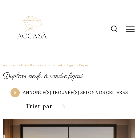
Agence immobiliére Bonifacio
Vente neuf
Figari
Duplex
duplexs neufs à vendre figari
5
ANNONCE(S) TROUVÉE(S) SELON VOS CRITÈRES
Trier par