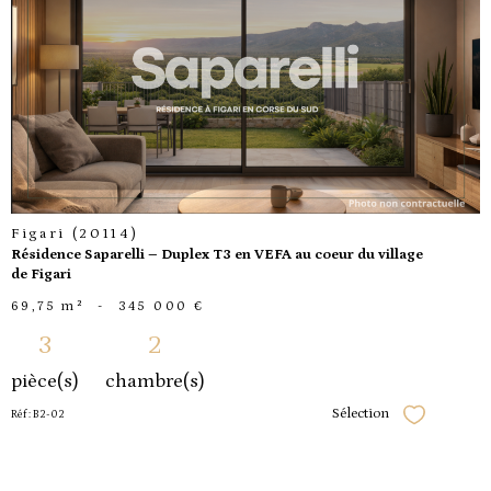
voir le
bien
Figari (20114)
Résidence Saparelli – Duplex T3 en VEFA au coeur du village
de Figari
69,75 m²
-
345 000 €
3
2
pièce(s)
chambre(s)
Sélection
Réf : B2-02
Sélectionner