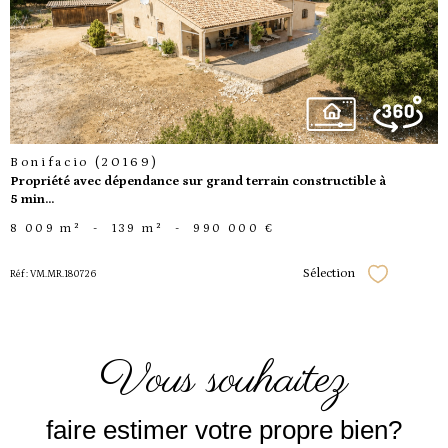
voir le
bien
Bonifacio (20169)
Propriété avec dépendance sur grand terrain constructible à
5 min...
8 009 m²
-
139 m²
-
990 000 €
Sélection
Réf : VM.MR.180726
Sélectionner
vous souhaitez
faire estimer votre propre bien?