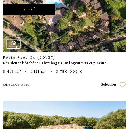
exclusif
voir le
bien
Porto-Vecchio (20137)
Résidence hôtelière Palombaggia, 18 logements et piscine
8 418 m²
-
1 171 m²
-
3 780 000 €
Sélection
Réf : VV.EF.19112024
Séle