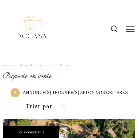
Agence immobiliére Bonifacio
Vente
Propriete
propriete en vente
2
ANNONCE(S) TROUVÉE(S) SELON VOS CRITÈRES
Trier par
sous-compromis