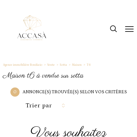
Agence immobiliére Bonifacio
Vente
Sotta
Maison
T6
maison t6 à vendre sur sotta
0
ANNONCE(S) TROUVÉE(S) SELON VOS CRITÈRES
Trier par
vous souhaitez