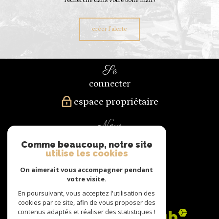
recherche dans votre boîte mail !
créer l'alerte
se
connecter
espace propriétaire
nous
suivre
Comme beaucoup, notre site
utilise les cookies
On aimerait vous accompagner pendant
votre visite.
nous
En poursuivant, vous acceptez l'utilisation des
adhérons
cookies par ce site, afin de vous proposer des
contenus adaptés et réaliser des statistiques !