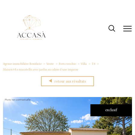
Agence immobiliére Bonifacio
Vente
Porto vecchio
Villa
T4
Maison t4 a muratellu avec jardin au calme d une impasse
retour aux résultats
exclusif