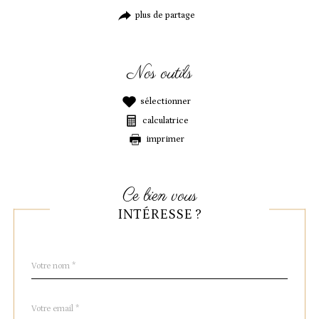
plus de partage
nos outils
sélectionner
calculatrice
imprimer
ce bien vous
INTÉRESSE ?
Nom
Fieldset
*
par
défaut
email
*