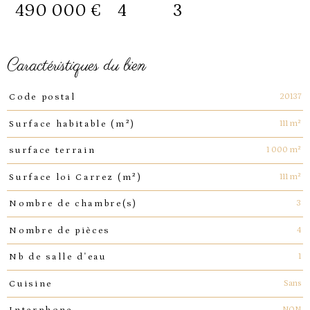
490 000 €
4
3
caractéristiques du bien
Caractéristiques
Valeurs
20137
Code postal
111 m²
Surface habitable (m²)
1 000 m²
surface terrain
111 m²
Surface loi Carrez (m²)
3
Nombre de chambre(s)
4
Nombre de pièces
1
Nb de salle d'eau
Sans
Cuisine
NON