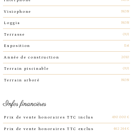
Interphone
NON
Visiophone
NON
Loggia
OUI
Terrasse
Est
Exposition
2010
Année de construction
OUI
Terrain piscinable
NON
Terrain arboré
infos financières
Caractéristiques
Valeurs
490 000 €
Prix de vente honoraires TTC inclus
462 264 €
Prix de vente honoraires TTC exclus