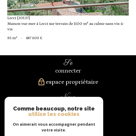
Lecci (20137)
Maison vue mer à Lecci sur terrain de 1100 m² au calme sans vis-à-
vis
95 m²
-
487 600 €
se
connecter
espace propriétaire
nous
suivre
Comme beaucoup, notre site
utilise les cookies
On aimerait vous accompagner pendant
votre visite.
nous