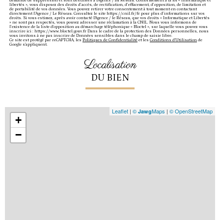
demande de suppression et sont destinées à l'Agence / au Réseau. Conformément à la loi « informatique et
libertés », vous disposez des droits d’accès, de rectification, d’effacement, d’opposition, de limitation et
de portabilité de vos données. Vous pouvez retirer votre consentement à tout moment en contactant
directement l’Agence / Le Réseau. Consultez le site https://cnil.fr/fr pour plus d’informations sur vos
droits. Si vous estimez, après avoir contacté l'Agence / le Réseau, que vos droits « Informatique et Libertés
» ne sont pas respectés, vous pouvez adresser une réclamation à la CNIL. Nous vous informons de
l’existence de la liste d'opposition au démarchage téléphonique « Bloctel », sur laquelle vous pouvez vous
inscrire ici : https://www.bloctel.gouv.fr Dans le cadre de la protection des Données personnelles, nous
vous invitons à ne pas inscrire de Données sensibles dans le champ de saisie libre.
Ce site est protégé par reCAPTCHA, les
Politiques de Confidentialité
et les
Conditions d'Utilisation
de
Google s'appliquent.
localisation
DU BIEN
Leaflet
|
©
Maps
|
© OpenStreetMap
Jawg
+
−