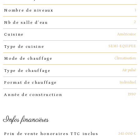
1
Nombre de niveaux
2
Nb de salle d'eau
Américaine
Cuisine
SEMI-EQUIPEE
Type de cuisine
Climatisation
Mode de chauffage
Air pulsé
Type de chauffage
Individuel
Format de chauffage
1990
Année de construction
infos financières
Caractéristiques
Valeurs
345 000 €
Prix de vente honoraires TTC inclus