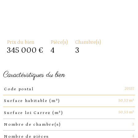
Prix du bien
Pièce(s)
Chambre(s)
345 000 €
4
3
caractéristiques du bien
Caractéristiques
Valeurs
20137
Code postal
50,53 m²
Surface habitable (m²)
50,53 m²
Surface loi Carrez (m²)
3
Nombre de chambre(s)
4
Nombre de pièces