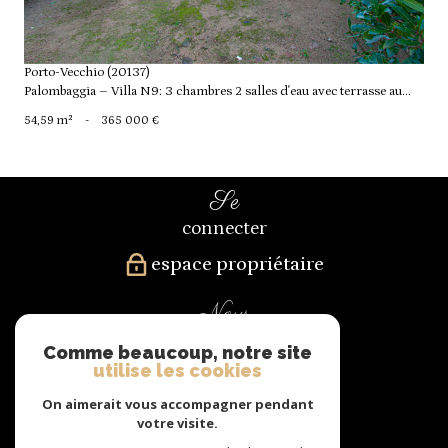
Porto-Vecchio (20137)
Palombaggia – Villa N9: 3 chambres 2 salles d'eau avec terrasse au...
54,59 m²
-
365 000 €
se
connecter
espace propriétaire
nous
suivre
Comme beaucoup, notre site
utilise les cookies
On aimerait vous accompagner pendant
votre visite.
nous