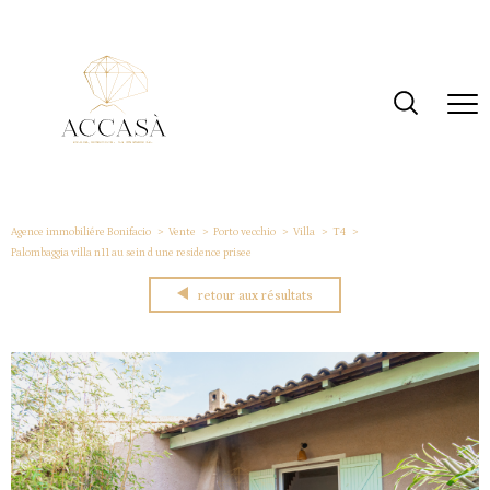
Agence immobiliére Bonifacio
Vente
Porto vecchio
Villa
T4
Palombaggia villa n11 au sein d une residence prisee
retour aux résultats