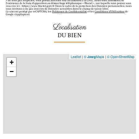
» ne sont pas respectés, vous pouvez adresser une réclamation à la CNIL. Nous vous informons de
l’existence de la liste d'opposition au démarchage téléphonique « Bloctel », sur laquelle vous pouvez vous
inscrire ici : https://www.bloctel.gouv.fr Dans le cadre de la protection des Données personnelles, nous
vous invitons à ne pas inscrire de Données sensibles dans le champ de saisie libre.
Ce site est protégé par reCAPTCHA, les
Politiques de Confidentialité
et les
Conditions d'Utilisation
de
Google s'appliquent.
localisation
DU BIEN
Leaflet
|
©
Maps
|
© OpenStreetMap
Jawg
+
−