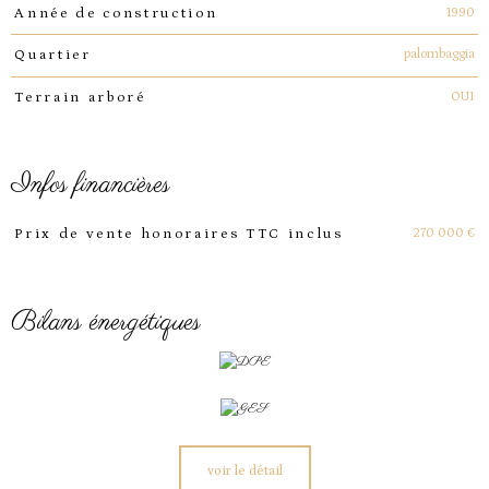
1990
Année de construction
palombaggia
Quartier
OUI
Terrain arboré
infos financières
Caractéristiques
Valeurs
270 000 €
Prix de vente honoraires TTC inclus
bilans énergétiques
voir le détail