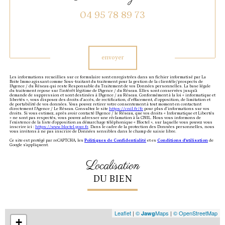
04 95 78 89 73
Validation
envoyer
Les informations recueillies sur ce formulaire sont enregistrées dans un fichier informatisé par La
Boite Immo agissant comme Sous-traitant du traitement pour la gestion de la clientèle/prospects de
l'Agence / du Réseau qui reste Responsable du Traitement de vos Données personnelles. La base légale
du traitement repose sur l'intérêt légitime de l'Agence / du Réseau. Elles sont conservées jusqu'à
demande de suppression et sont destinées à l'Agence / au Réseau. Conformément à la loi « informatique et
libertés », vous disposez des droits d’accès, de rectification, d’effacement, d’opposition, de limitation et
de portabilité de vos données. Vous pouvez retirer votre consentement à tout moment en contactant
directement l’Agence / Le Réseau. Consultez le site
https://cnil.fr/fr
pour plus d’informations sur vos
droits. Si vous estimez, après avoir contacté l'Agence / le Réseau, que vos droits « Informatique et Libertés
» ne sont pas respectés, vous pouvez adresser une réclamation à la CNIL. Nous vous informons de
l’existence de la liste d'opposition au démarchage téléphonique « Bloctel », sur laquelle vous pouvez vous
inscrire ici :
https://www.bloctel.gouv.fr
. Dans le cadre de la protection des Données personnelles, nous
vous invitons à ne pas inscrire de Données sensibles dans le champ de saisie libre.
Ce site est protégé par reCAPTCHA, les
Politiques de Confidentialité
et es
Conditions d'utilisation
de
Google s'appliquent.
localisation
DU BIEN
Leaflet
|
©
Maps
|
© OpenStreetMap
Jawg
+