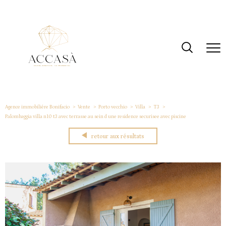
Agence immobiliére Bonifacio
Vente
Porto vecchio
Villa
T3
Palombaggia villa n10 t3 avec terrasse au sein d une residence securisee avec piscine
retour aux résultats