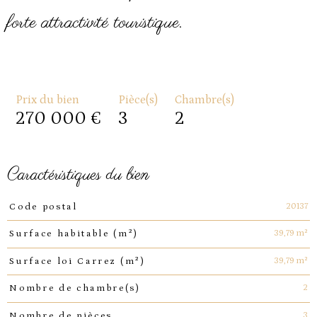
forte attractivité touristique.
Prix du bien
Pièce(s)
Chambre(s)
270 000 €
3
2
caractéristiques du bien
Caractéristiques
Valeurs
20137
Code postal
39,79 m²
Surface habitable (m²)
39,79 m²
Surface loi Carrez (m²)
2
Nombre de chambre(s)
3
Nombre de pièces