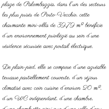
plage de Palombaggia, dans l'un des secteurs
les plus prisés de Porto-Vecchio, cette
charmante mini-villa de 39,79 m² bénéficie
d'un environnement privilégié au sein d'une
résidence sécurisée avec portail électrique.
De plain-pied, elle se compose d'une agréable
terrasse partiellement couverte, d'un séjour
climatisé avec coin cuisine d'environ 20 m²,
d'un WC indépendant, d'une chambre,
d'une chambrette ainsi que d'une salle d'eau.