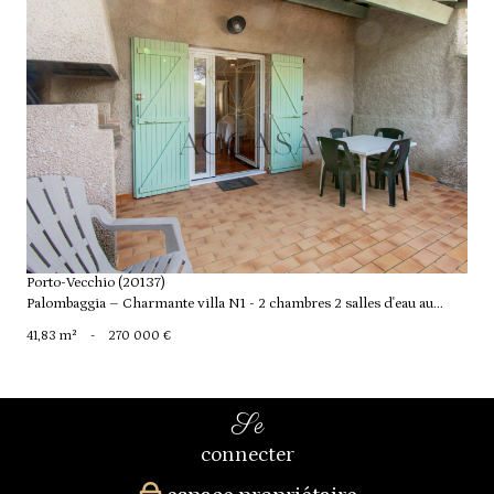
voir le bien
Porto-Vecchio (20137)
Palombaggia – Charmante villa N1 - 2 chambres 2 salles d'eau au...
41,83 m²
-
270 000 €
se
connecter