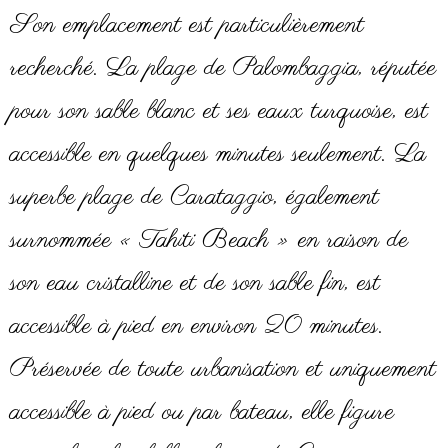
Son emplacement est particulièrement
recherché. La plage de Palombaggia, réputée
pour son sable blanc et ses eaux turquoise, est
accessible en quelques minutes seulement. La
superbe plage de Carataggio, également
surnommée « Tahiti Beach » en raison de
son eau cristalline et de son sable fin, est
accessible à pied en environ 20 minutes.
Préservée de toute urbanisation et uniquement
accessible à pied ou par bateau, elle figure