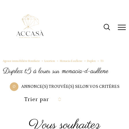
Agence immobiliére Bonifacio
Location
Monacia d aullene
Duplex
T5
duplex t5 à louer sur monacia-d-aullene
0
ANNONCE(S) TROUVÉE(S) SELON VOS CRITÈRES
Trier par
vous souhaitez