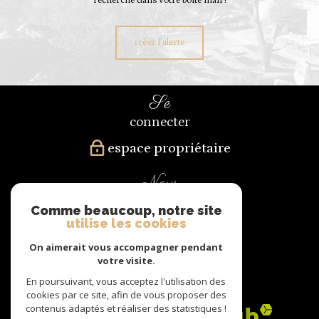
recherche dans votre boîte mail !
créer l'alerte
se
connecter
espace propriétaire
nous
suivre
Comme beaucoup, notre site
utilise les cookies
On aimerait vous accompagner pendant
votre visite.
nous
En poursuivant, vous acceptez l'utilisation des
adhérons
cookies par ce site, afin de vous proposer des
contenus adaptés et réaliser des statistiques !