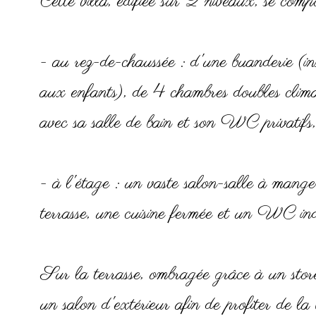
Cette villa, édifiée sur 2 niveaux, se comp
- au rez-de-chaussée : d'une buanderie (ins
aux enfants), de 4 chambres doubles climat
avec sa salle de bain et son WC privatif
- à l'étage : un vaste salon-salle à mange
terrasse, une cuisine fermée et un WC i
Sur la terrasse, ombragée grâce à un store,
un salon d'extérieur afin de profiter de la