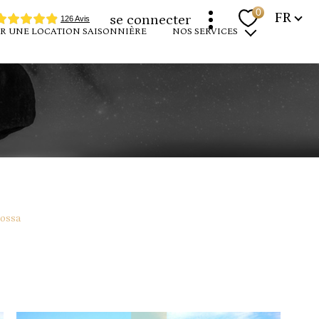
Langue
0
FR
se connecter
R UNE LOCATION SAISONNIÈRE
NOS SERVICES
programmes neufs
louer votre bien
devenir propriétaire
expertise immobilière
rossa
r
dates
filtrer