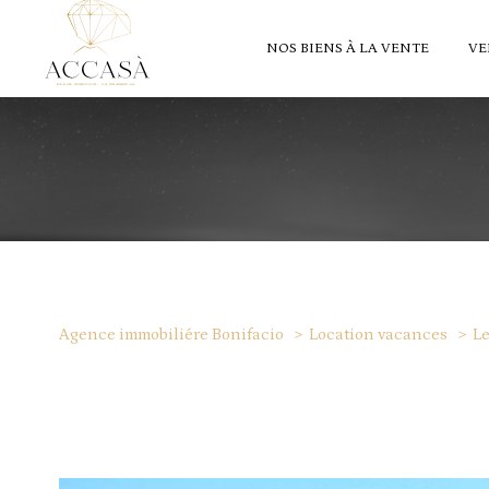
NOS BIENS À LA VENTE
VE
Agence immobiliére Bonifacio
Location vacances
Le
1
Type de bien