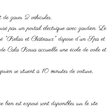
t de garer 2 véhicules.
sé par un portail électrique avec gardien. Le
ssé "Relais et Châteaux" dispose d'un Spa et
de Cala Rossa accueille une école de voile et
rien se situent à 10 minutes de voiture,
 bien est exposé sont disponibles sur le site