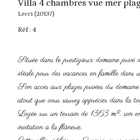
Villa 4 chambres vue mer plag
Lecci (20137)
Réf : 4
Située dans le prestigieux domaine privé 
idéale pour des vacances en famille dans un
Son accès aux plages privées du domaine 
atout que vous saurez apprécier dans la to
Logée sur un terrain de 1363 m², son envi
invitation à la flânerie.