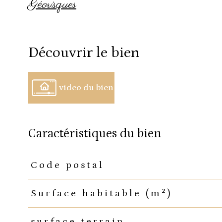
Géorisques
découvrir le bien
video du bien
caractéristiques du bien
Code postal
Caractéristiques
Valeurs
Surface habitable (m²)
surface terrain