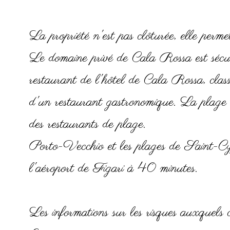
La propriété n'est pas clôturée, elle perme
Le domaine privé de Cala Rossa est sécuri
restaurant de l'hôtel de Cala Rossa, cla
d'un restaurant gastronomique. La plage 
des restaurants de plage.
Porto-Vecchio et les plages de Saint-Cyp
l'aéroport de Figari à 40 minutes.
Les informations sur les risques auxquels ce