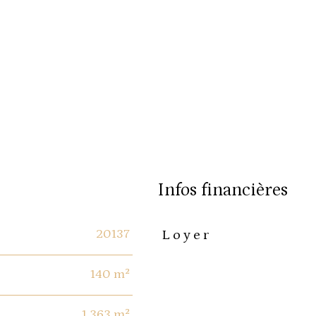
infos financières
20137
Loyer
Caractéristiques
Valeurs
140 m²
1 363 m²