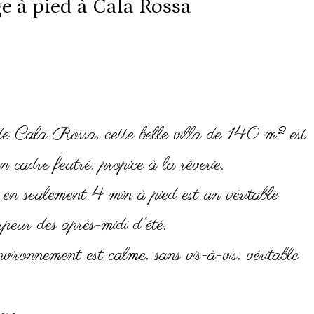
e à pied à Cala Rossa
de Cala Rossa, cette belle villa de 140 m² est
 cadre feutré, propice à la rêverie.
en seulement 4 min à pied est un véritable
rpeur des après-midi d'été.
ronnement est calme, sans vis-à-vis, véritable