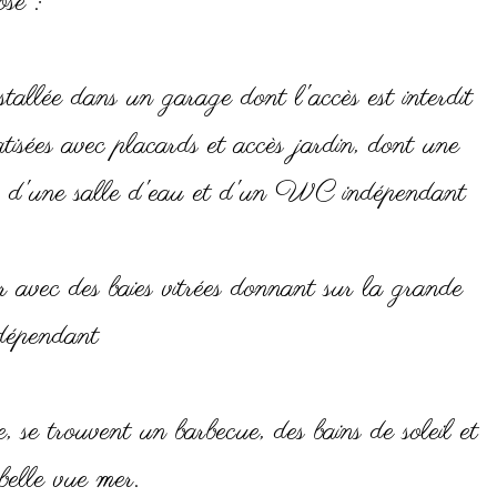
ose :
tallée dans un garage dont l'accès est interdit
isées avec placards et accès jardin, dont une
s, d'une salle d'eau et d'un WC indépendant
r avec des baies vitrées donnant sur la grande
ndépendant
 se trouvent un barbecue, des bains de soleil et
 belle vue mer.